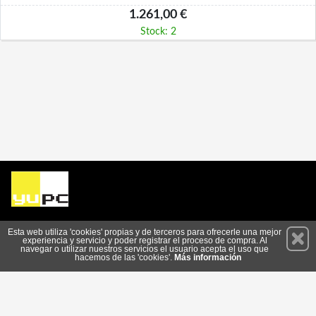
1.261,00 €
Stock: 2
Permanece atento a nuestras novedades y promociones
Esta web utiliza 'cookies' propias y de terceros para ofrecerle una mejor
experiencia y servicio y poder registrar el proceso de compra. Al
Suscríbete
navegar o utilizar nuestros servicios el usuario acepta el uso que
hacemos de las 'cookies'.
Más información
Conócenos
Privacidad