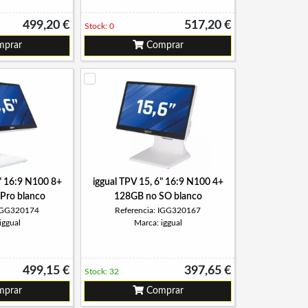
499,20 €
517,20 €
Stock: 0
prar
Comprar
6" 16:9 N100 8+
iggual TPV 15, 6" 16:9 N100 4+
ro blanco
128GB no SO blanco
 IGG320174
Referencia: IGG320167
iggual
Marca: iggual
499,15 €
397,65 €
Stock: 32
prar
Comprar