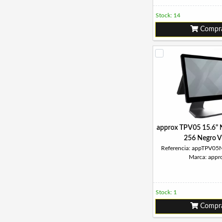
Stock: 14
Compr
approx TPV05 15.6"
256 Negro V
Referencia: appTPV0
Marca: appr
Stock: 1
Compr