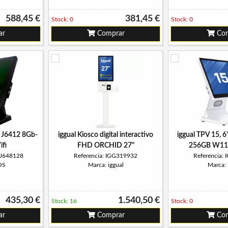
588,45 €
381,45 €
Stock: 0
Stock: 0
ar
Comprar
Com
 J6412 8Gb-
iggual Kiosco digital interactivo
iggual TPV 15, 
fi
FHD ORCHID 27"
256GB W11P
5J648128
Referencia: IGG319932
Referencia:
OS
Marca: iggual
Marca: 
435,30 €
1.540,50 €
Stock: 16
Stock: 0
ar
Comprar
Com