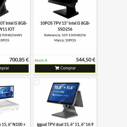
T Intel i5 8GB-
10POS TPV 15" Intel i5 8GB-
W11 IOT
SSD256
T-17I5H8256W1
Referencia: 10T-15I5H8256
 10POS
Marca: 10POS
700,85 €
544,50 €
Stock: 8
prar
Comprar
 15, 6" N100 +
iggual TPV dual 15, 6" 11, 6" 16:9