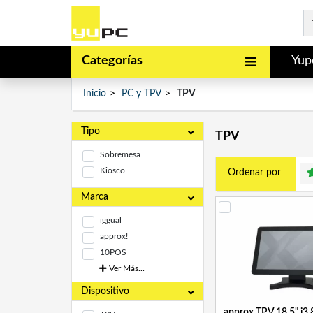
Categorías
Yup
Inicio
PC y TPV
TPV
Tipo
TPV
Sobremesa
Kiosco
Ordenar por
Marca
iggual
approx!
10POS
Ver Más...
Dispositivo
approx TPV 18.5" i3