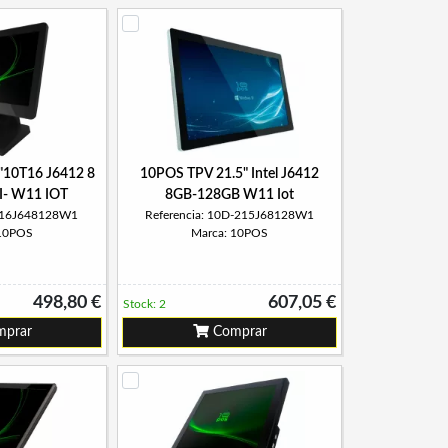
"10T16 J6412 8
10POS TPV 21.5" Intel J6412
I- W11 IOT
8GB-128GB W11 Iot
T-16J648128W1
Referencia: 10D-215J68128W1
 10POS
Marca: 10POS
498,80 €
607,05 €
Stock: 2
prar
Comprar