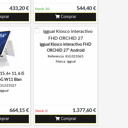
433,20 €
544,40 €
Stock: 20
prar
Comprar
iggual Kiosco interactivo FHD
ORCHID 27" Android
Referencia: IGG321065
Marca: iggual
15, 6+ 11, 6 i5
6G W11 Blan
 IGG321027
iggual
664,15 €
1.377,60 €
Stock: 0
prar
Comprar