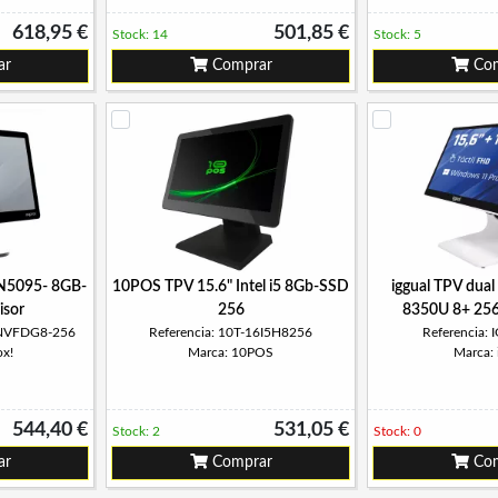
618,95 €
501,85 €
Stock: 14
Stock: 5
ar
Comprar
Com
 N5095- 8GB-
10POS TPV 15.6" Intel i5 8Gb-SSD
iggual TPV dual 
isor
256
8350U 8+ 25
5NVFDG8-256
Referencia: 10T-16I5H8256
Referencia:
ox!
Marca: 10POS
Marca: 
544,40 €
531,05 €
Stock: 2
Stock: 0
ar
Comprar
Com