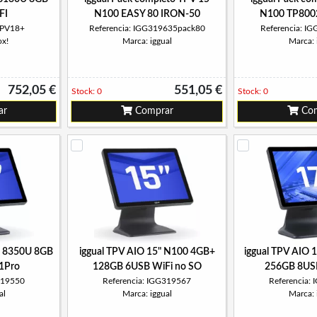
FI
N100 EASY 80 IRON-50
N100 TP800
TPV18+
Referencia: IGG319635pack80
Referencia: I
ox!
Marca: iggual
Marca: 
752,05 €
551,05 €
Stock: 0
Stock: 0
ar
Comprar
Com
i5 8350U 8GB
iggual TPV AIO 15" N100 4GB+
iggual TPV AIO 
1Pro
128GB 6USB WiFi no SO
256GB 8US
319550
Referencia: IGG319567
Referencia:
al
Marca: iggual
Marca: 