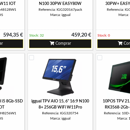
W11 IOT
N100 30PW EASY80W
30PW+ EAS
7J648128W1
Referencia: IGG320167pack
Referencia: I
OS
Marca: iggual
Marca: 
594,35 €
459,20 €
Stock: 32
Stock: 0
ar
Comprar
Com
l i5 8Gb-SSD
iggual TPV AIO 15, 6" 16:9 N100
10POS TPV 21
OT
8+ 256GB WiFi W11Pro
RK3568-2Gb-
6I5H8256W1
Referencia: IGG320754
Referencia: 10
OS
Marca: iggual
Marca: