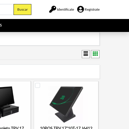
Buscar
Identifícate
Regístrate
s
mpleto TPV 17
10POS TPV 17"10T-17 J6412