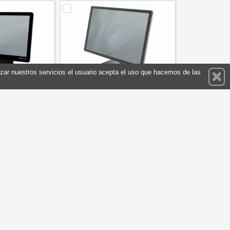
ilizar nuestros servicios el usuario acepta el uso que hacemos de las
.6" N5095- 8GB-
approx TPV06 15.6" N5095-8GB-
 SSD
256
pTPV05NG8-256
Referencia: APPTPV06
approx!
Marca: approx!
517,75 €
491,15 €
Stock: 4
prar
Comprar