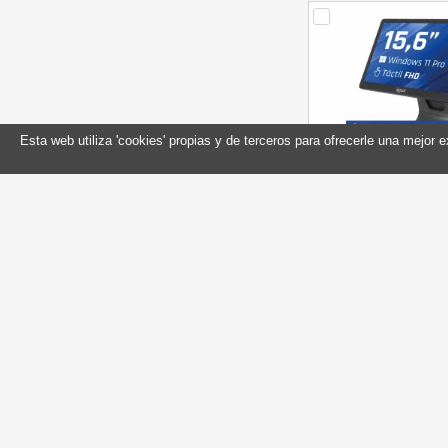
Esta web utiliza 'cookies' propias y de terceros para ofrecerle una mejor 
iggual TPV 15, 6" N
W11Pro + Sof
Referencia: IGG32075
Marca: iggu
Stock: 3
Compr