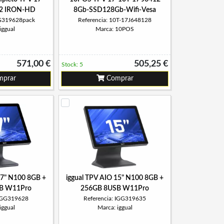
2 IRON-HD
8Gb-SSD128Gb-Wifi-Vesa
GG319628pack
Referencia: 10T-17J648128
iggual
Marca: 10POS
571,00 €
505,25 €
Stock: 5
prar
Comprar
17" N100 8GB +
iggual TPV AIO 15" N100 8GB +
B W11Pro
256GB 8USB W11Pro
 IGG319628
Referencia: IGG319635
iggual
Marca: iggual