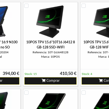
6" 16:9 N100
10POS TPV 15.6"10T16 J6412 8
10POS TPV 15.6
 no SO
GB-128 SSD-WIFI
GB-128 WIF
320204
Referencia: 10T-16J648128
Referencia: 10
al
Marca: 10POS
Marca:
394,00 €
410,50 €
Stock: 15
Stock: 4
ar
Comprar
Com