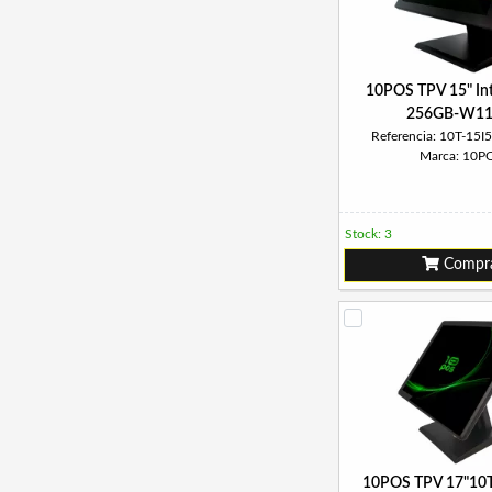
10POS TPV 15" Int
256GB-W11
Referencia: 10T-1
Marca: 10P
Stock: 3
Compr
10POS TPV 17"10T