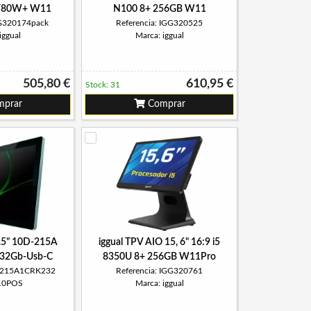
Y80W+ W11
N100 8+ 256GB W11
GG320174pack
Referencia: IGG320525
iggual
Marca: iggual
505,80 €
610,95 €
Stock: 31
prar
Comprar
.5" 10D-215A
iggual TPV AIO 15, 6" 16:9 i5
32Gb-Usb-C
8350U 8+ 256GB W11Pro
D-215A1CRK232
Referencia: IGG320761
 10POS
Marca: iggual