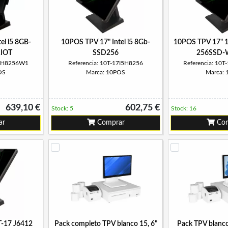
el i5 8GB-
10POS TPV 17" Intel i5 8Gb-
10POS TPV 17" 10
IOT
SSD256
256SSD-
5I5H8256W1
Referencia: 10T-17I5H8256
Referencia: 10
OS
Marca: 10POS
Marca:
639,10 €
602,75 €
Stock: 5
Stock: 16
ar
Comprar
Com
-17 J6412
Pack completo TPV blanco 15, 6"
Pack TPV blanco