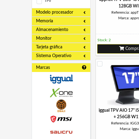
TPV
128GB WI
Modelo procesador
Referencia: app
Marca: appr
Memoria
Almacenamiento
Monitor
Stock: 2
Tarjeta gráfica
Compr
Sistema Operativo
Marcas
iggual TPV AIO 17" 
+ 256GB W1
Referencia: IGG
Marca: iggu