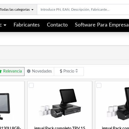
Todas las categorías
c
Fabricantes
Contacto
Software Para Empresa
Relevancia
Novedades
Precio
 8130U 8GB-
iggual Pack completo TPV 15
iggual Pack co