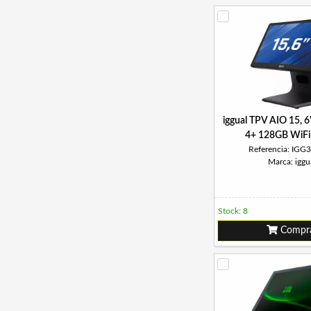
iggual TPV AIO 15, 
4+ 128GB WiFi
Referencia: IGG
Marca: iggu
Stock: 8
Compr