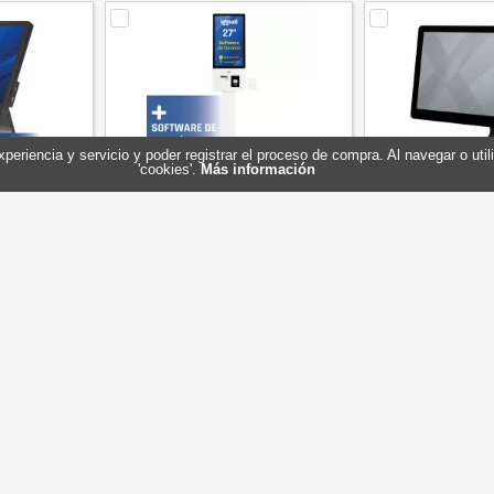
experiencia y servicio y poder registrar el proceso de compra. Al navegar o ut
'cookies'.
Más información
100 8+ 256GB
iggual Kiosco interactivo ORCHID
approx TPV05 15
tware
27" + Software
256GB
4+WAPSGE0504
Referencia: IGG319932+WAPSGE0504
Referencia: ap
al
Marca: iggual
Marca: 
996,90 €
1.899,35 €
Stock: 3
Stock: 2
ar
Comprar
Com