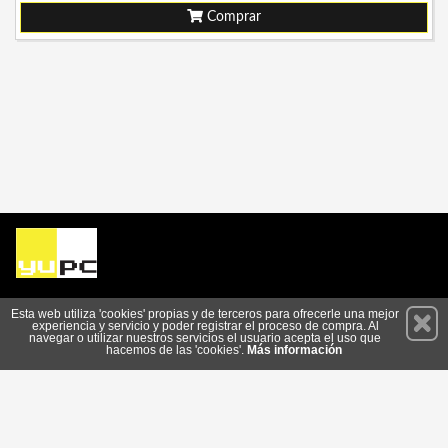
Comprar
Permanece atento a nuestras novedades y promociones
Esta web utiliza 'cookies' propias y de terceros para ofrecerle una mejor
experiencia y servicio y poder registrar el proceso de compra. Al
Suscríbete
navegar o utilizar nuestros servicios el usuario acepta el uso que
hacemos de las 'cookies'.
Más información
Conócenos
Privacidad