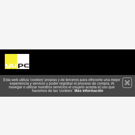
Permanece atento a nuestras novedades y promociones
Esta web utiliza 'cookies' propias y de terceros para ofrecerle una mejor
experiencia y servicio y poder registrar el proceso de compra. Al
Suscríbete
navegar o utilizar nuestros servicios el usuario acepta el uso que
hacemos de las 'cookies'.
Más información
Conócenos
Privacidad
Condiciones de Uso
Cookies
© 2026 Copyright:
www.yupc.es