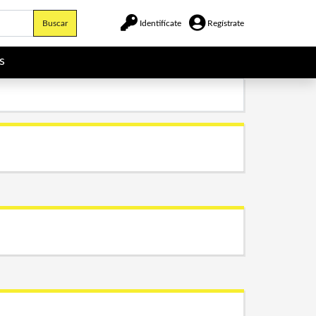
Buscar
Identifícate
Regístrate
s