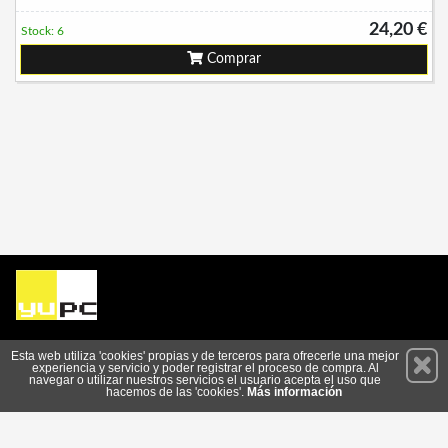
24,20 €
Stock: 6
Comprar
Permanece atento a nuestras novedades y promociones
Esta web utiliza 'cookies' propias y de terceros para ofrecerle una mejor
experiencia y servicio y poder registrar el proceso de compra. Al
Suscríbete
navegar o utilizar nuestros servicios el usuario acepta el uso que
hacemos de las 'cookies'.
Más información