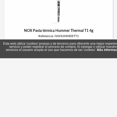
NOX Pasta térmica Hummer Thermal T1 4g
Referencia: NXHUMMERTT1
Marca: NOX
Esta web utiliza 'cookies' propias y de terceros para ofrecerle una mejor experie
servicio y poder registrar el proceso de compra. Al navegar o utilizar nuestro
servicios el usuario acepta el uso que hacemos de las 'cookies'.
Más informac
7,40 €
Stock: 8
Comprar